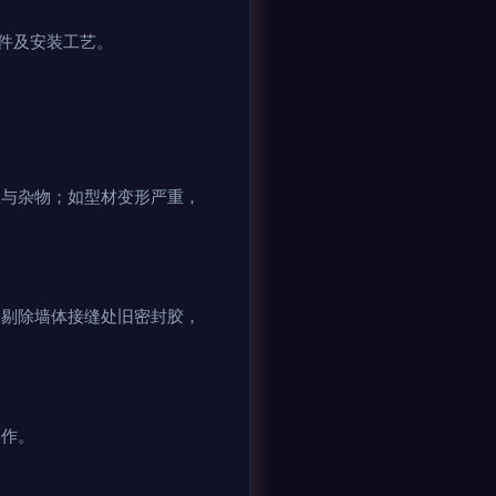
件及安装工艺。
尘与杂物；如型材变形严重，
；剔除墙体接缝处旧密封胶，
操作。