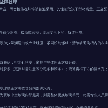
与故障处理
保温、隔音性能在蚌埠被普遍采用。其性能取决于型材质量、五金配
件缺少润滑、松动或磨损；窗扇变形下沉；轨道积灰。
添加少量润滑油或专业硅脂；紧固松动螺丝；清除轨道沟槽内的灰
或脱落；排水孔堵塞；窗框与墙体间密封胶开裂。
封胶条（更换时需注意区分毛条和胶条）；疏通窗框下方的排水孔
空玻璃密封失效导致内部进水汽。
为双玻中空玻璃内部起雾，则需整体更换玻璃单元，此需专业人员
性洗涤剂擦拭型材表面，避免强酸强碱清洁剂。勿用锐器刮擦。