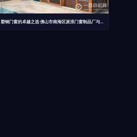
塑钢门窗的卓越之选 佛山市南海区派浪门窗制品厂与致尚门窗品牌解析