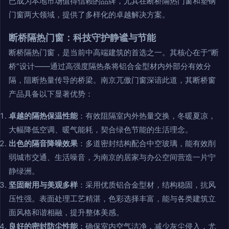
已成为本地市场值得信赖的品牌，尤其在断桥隔热门窗和塑钢
门窗两大领域，提供了多样化的卓越解决方案。
断桥隔热门窗：科技守护静谧与节能
断桥隔热门窗，是当前中高端建筑的首选之一。其核心在于“断
桥”设计——通过高强度隔热条将铝合金型材内外部分有效分
隔，阻断热量传导的桥梁。南京兀傲门窗深谙此道，其断桥窗
产品具备以下显著优势：
卓越的隔热保温性能
：有效阻隔室内外热量交换，冬暖夏凉，
大幅降低空调、暖气能耗，契合绿色节能的生活理念。
出色的隔音降噪效果
：多道密封结构配合中空玻璃，能有效削
弱城市交通、生活噪音，为南京的居家与办公空间营造一片宁
静绿洲。
坚固耐用与美观多样
：采用优质铝合金型材，结构稳固，抗风
压性强。表面处理工艺精湛，色彩选择丰富，能与各类建筑立
面风格和谐相融，提升整体美感。
良好的密封防尘性能
：确保室内空气洁净，减少灰尘侵入，尤